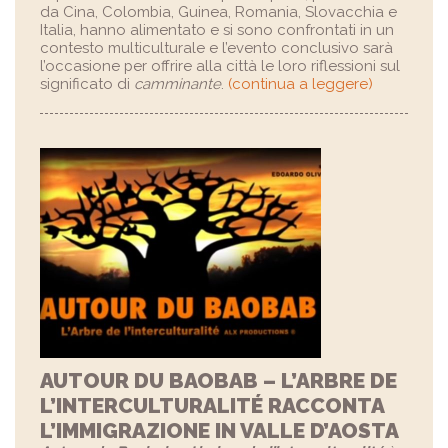
da Cina, Colombia, Guinea, Romania, Slovacchia e
Italia, hanno alimentato e si sono confrontati in un
contesto multiculturale e l’evento conclusivo sarà
l’occasione per offrire alla città le loro riflessioni sul
significato di
camminante
.
(continua a leggere)
AUTOUR DU BAOBAB – L’ARBRE DE
L’INTERCULTURALITÉ RACCONTA
L’IMMIGRAZIONE IN VALLE D’AOSTA