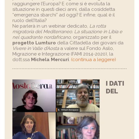
raggiungere l’Europa? E come si è evoluta la
situazione in questi dieci anni, dalla cosiddetta
“emergenza sbarchi” ad oggi? E infine, qual è il
ruolo dell’Italia?
Ne parlerà in un webinar dedicato,
La rotta
migratoria del Mediterraneo. La situazione in Libia e
nel quadrante nordafricano
, organizzato per il
progetto Lumturo
della Cittadella dei giovani da
Vivere in Valle d’Aosta
a valere sul Fondo Asilo,
Migrazione e Integrazione (FAMI 2014-2020), la
dott.ssa
Michela Mercuri
.
(continua a leggere)
I DATI
DEL