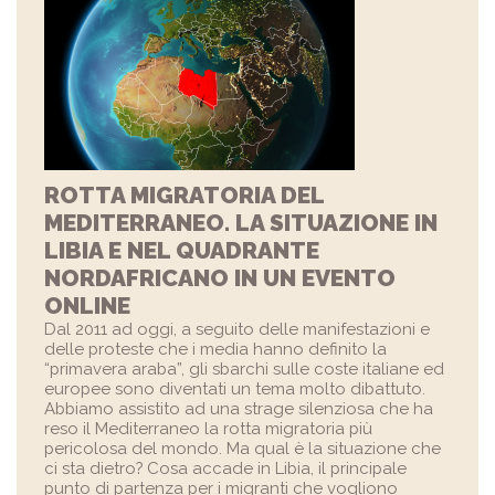
ROTTA MIGRATORIA DEL
MEDITERRANEO. LA SITUAZIONE IN
LIBIA E NEL QUADRANTE
NORDAFRICANO IN UN EVENTO
ONLINE
Dal 2011 ad oggi, a seguito delle manifestazioni e
delle proteste che i media hanno definito la
“primavera araba”, gli sbarchi sulle coste italiane ed
europee sono diventati un tema molto dibattuto.
Abbiamo assistito ad una strage silenziosa che ha
reso il Mediterraneo la rotta migratoria più
pericolosa del mondo. Ma qual è la situazione che
ci sta dietro? Cosa accade in Libia, il principale
punto di partenza per i migranti che vogliono