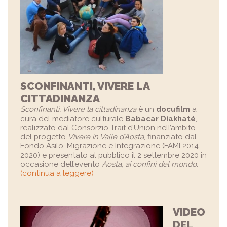
SCONFINANTI, VIVERE LA
CITTADINANZA
Sconfinanti, Vivere la cittadinanza
è un
docufilm
a
cura del mediatore culturale
Babacar Diakhaté
,
realizzato dal Consorzio Trait d’Union nell’ambito
del progetto
Vivere in Valle d’Aosta
, finanziato dal
Fondo Asilo, Migrazione e Integrazione (FAMI 2014-
2020) e presentato al pubblico il 2 settembre 2020 in
occasione dell’evento
Aosta, ai confini del mondo
.
(continua a leggere)
VIDEO
DEL