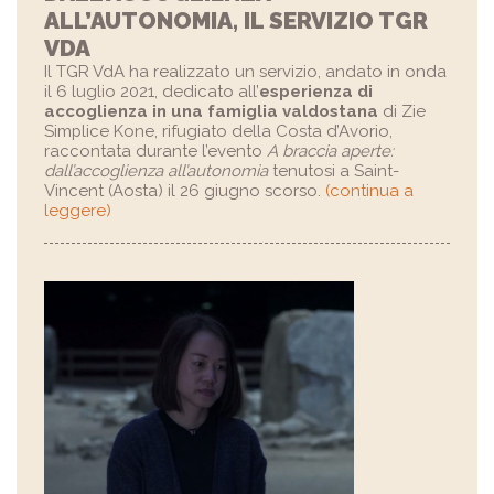
ALL’AUTONOMIA, IL SERVIZIO TGR
VDA
Il TGR VdA ha realizzato un servizio, andato in onda
il 6 luglio 2021, dedicato all’
esperienza di
accoglienza in una famiglia valdostana
di Zie
Simplice Kone, rifugiato della Costa d’Avorio,
raccontata durante l’evento
A braccia aperte:
dall’accoglienza all’autonomia
tenutosi a Saint-
Vincent (Aosta) il 26 giugno scorso.
(continua a
leggere)