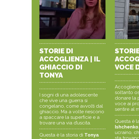
STORIE DI
STORIE
ACCOGLIENZA | IL
ACCOGL
GHIACCIO DI
VOCE 
TONYA
Accogliere
soltanto os
I sogni di una adolescente
donare la p
che vive una guerra si
voce ai pro
congelano, come avvolti dal
sentire al
ghiaccio. Ma a volte riescono
a spaccare la superficie e a
Questa è la
trovare una via d’uscita.
Ishchenko
ucraino, c
Questa è la storia di
Tonya
sta trovand