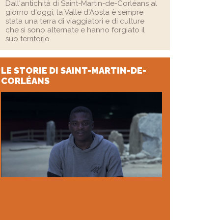
Dall'antichità di Saint-Martin-de-Corléans al
giorno d'oggi, la Valle d'Aosta è sempre
stata una terra di viaggiatori e di culture
che si sono alternate e hanno forgiato il
suo territorio
LE STORIE
DI SAINT-MARTIN-DE-
CORLÉANS