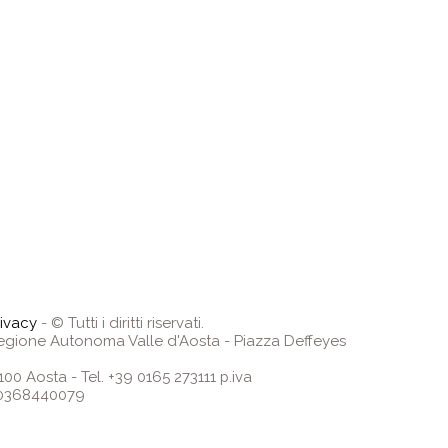
rivacy
- © Tutti i diritti riservati.
egione Autonoma Valle d'Aosta - Piazza Deffeyes
100 Aosta - Tel. +39 0165 273111 p.iva
0368440079