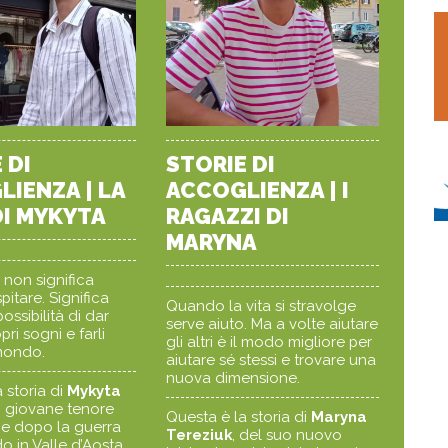
 DI
STORIE DI
IENZA | LA
ACCOGLIENZA | I
DI MYKYTA
RAGAZZI DI
MARYNA
 non significa
pitare. Significa
Quando la vita si stravolge
ossibilità di dar
serve aiuto. Ma a volte aiutare
pri sogni e farli
gli altri è il modo migliore per
 mondo.
aiutare sé stessi e trovare una
nuova dimensione.
 storia di
Mykyta
, giovane tenore
Questa è la storia di
Maryna
he dopo la guerra
Tereziuk
, del suo nuovo
o in Valle d’Aosta