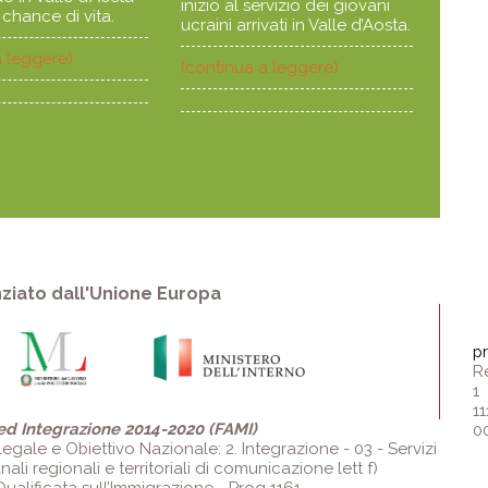
inizio al servizio dei giovani
chance di vita.
ucraini arrivati in Valle d’Aosta.
a leggere)
(continua a leggere)
ziato dall'Unione Europa
p
R
1
11
ed Integrazione 2014-2020 (FAMI)
0
egale e Obiettivo Nazionale: 2. Integrazione - 03 - Servizi
ali regionali e territoriali di comunicazione lett f)