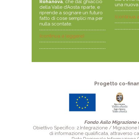
Rohanova
, che dal ghiaccio
una nuova 
della Valle d’Aosta riparte, e
riprende a sognare un futuro
(continua 
fatto di cose semplici ma per
nulla scontate.
(continua a leggere)
Progetto co-finan
Fondo Asilo Migrazione 
Obiettivo Specifico: 2.Integrazione / Migrazione l
di informazione qualificata, attraverso can