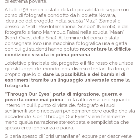
di estrema povertà.
A tutti i 156 minori è stata data la possibilità di seguire un
corso di fotografia condotto da Nicoletta Novara,
ideatrice del progetto, nella scuola “Mazí” (Samos) e
presso la “Still I Rise International School” (Nairobi), e dal
fotografo siriano Mahmoud Faisal nella scuola “Ma’an”
(Nord-Ovest della Siria). Al termine del corso è stata
consegnata loro una macchina fotografica usa e getta
con cui gli studenti hanno potuto
raccontare la difficile
condizione vissuta in prima persona
.
L’obiettivo principale del progetto e il filo rosso che unisce
questi luoghi del mondo, così diversi e lontani fra loro, è
proprio quello di
dare la possibilità a dei bambini di
esprimersi tramite un linguaggio universale come la
fotografia
.
“Through Our Eyes” parla di migrazione, guerra e
povertà come mai prima
. Lo fa attraverso uno sguardo
interno in cui il punto di vista del fotografo e i suoi
sentimenti sono necessari per comprendere quello che sta
accadendo. Con “Through Our Eyes” viene finalmente
meno quella narrazione stereotipata e semplicistica che
spesso crea ignoranza e paura.
Si parla spesso di “crisi umanitarie”, eppure per descriverle