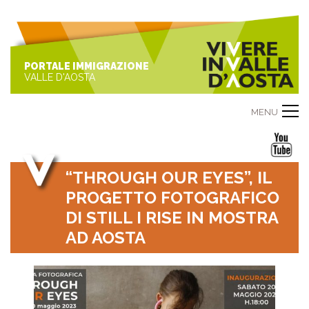
PORTALE IMMIGRAZIONE
VALLE D'AOSTA
MENU
“THROUGH OUR EYES”, IL
PROGETTO FOTOGRAFICO
DI STILL I RISE IN MOSTRA
AD AOSTA