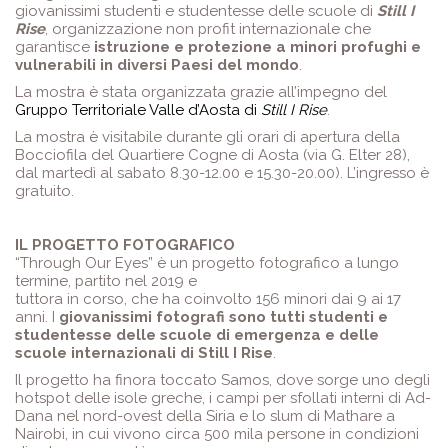
giovanissimi studenti e studentesse delle scuole di
Still I
Rise
, organizzazione non profit internazionale che
garantisce
istruzione e protezione a minori profughi e
vulnerabili in diversi Paesi del mondo
.
La mostra è stata organizzata grazie all’impegno del
Gruppo Territoriale Valle d’Aosta di
Still I Rise
.
La mostra è visitabile durante gli orari di apertura della
Bocciofila del Quartiere Cogne di Aosta (via G. Elter 28),
dal martedì al sabato 8.30-12.00 e 15.30-20.00). L’ingresso è
gratuito.
IL PROGETTO FOTOGRAFICO
“Through Our Eyes” è un progetto fotografico a lungo
termine, partito nel 2019 e
tuttora in corso, che ha coinvolto 156 minori dai 9 ai 17
anni. I
giovanissimi fotografi sono tutti studenti e
studentesse delle scuole di emergenza e delle
scuole internazionali di Still I Rise
.
Il progetto ha finora toccato Samos, dove sorge uno degli
hotspot delle isole greche, i campi per sfollati interni di Ad-
Dana nel nord-ovest della Siria e lo slum di Mathare a
Nairobi, in cui vivono circa 500 mila persone in condizioni