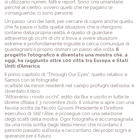
si utilizzano numeri, fatti e report. Sono crisi umanitarie
perché al centro, ovvero quelli che ne pagano le
conseguenze, ci sono persone.
Un passo, uno dei tanti, per cercare di capire anche quello
che fa paura o tutte quelle situazioni che si ritengono
lontane dalla propria realtà, è quello di guardare
attraverso gli occhi di chi si trova a vivere situazioni
estreme e profondamente ingiuste e cerca comunque di
guadagnarsi il proprio domani un passo alla volta.
Il
progetto fotografico è diventato una mostra che, a
oggi, ha raggiunto oltre 100 città tra Europa e Stati
Uniti d’America
.
Il primo capitolo di “Through Our Eyes”, quello relativo a
Samos con le fotografie
scattate da minori residenti nel campo profughi dell’isola, è
diventato il libro
“Attraverso i nostri occhi”, edito da Bur e uscito in tutte le
librerie d’Italia il 3 novembre 2020. Il volume si apre con una
favola scritta da Nicolò Govoni, Presidente e Direttore
esecutivo di
Still I Rise
, e prosegue con una selezione
degli scatti della mostra. Ogni fotografia è accompagnata
da una nota scritta dagli stessi minori che ricordano il
periodo passato sull’isola e raccontano dei propri sogni e
speranze per il futuro.