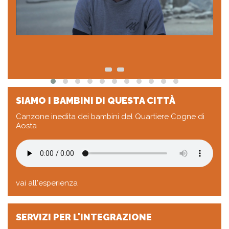
SIAMO I BAMBINI DI QUESTA CITTÀ
Canzone inedita dei bambini del Quartiere Cogne di
Aosta
vai all'esperienza
SERVIZI PER L'INTEGRAZIONE