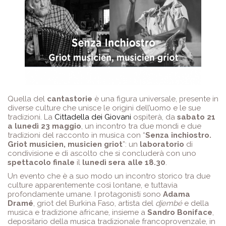
Quella del
cantastorie
è una figura universale, presente in
diverse culture che unisce le origini dell’uomo e le sue
tradizioni. La
Cittadella dei Giovani
ospiterà, da
sabato 21
a lunedì 23 maggio
, un incontro tra due mondi e due
tradizioni del racconto in musica con “
Senza inchiostro.
Griot musicien, musicien griot
”: un
laboratorio
di
condivisione e di ascolto che si concluderà con uno
spettacolo finale
il
lunedì sera alle 18.30
.
Un evento che è a suo modo un incontro storico tra due
culture apparentemente così lontane, e tuttavia
profondamente umane. I protagonisti sono
Adama
Dramé
, griot del Burkina Faso, artista del
djembé
e della
musica e tradizione africane, insieme a
Sandro Boniface
,
depositario della musica tradizionale francoprovenzale, in