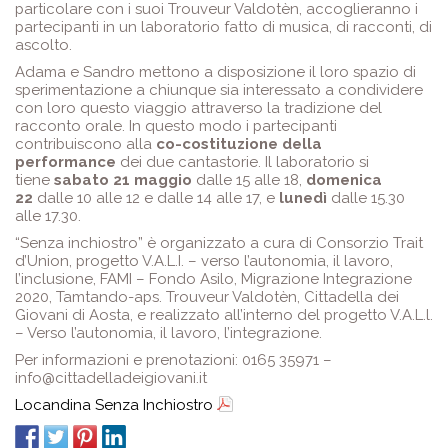
particolare con i suoi Trouveur Valdotèn, accoglieranno i
partecipanti in un laboratorio fatto di musica, di racconti, di
ascolto.
Adama e Sandro mettono a disposizione il loro spazio di
sperimentazione a chiunque sia interessato a condividere
con loro questo viaggio attraverso la tradizione del
racconto orale. In questo modo i partecipanti
contribuiscono alla
co-costituzione della
performance
dei due cantastorie. Il laboratorio si
tiene
sabato 21 maggio
dalle 15 alle 18,
domenica
22
dalle 10 alle 12 e dalle 14 alle 17, e
lunedì
dalle 15.30
alle 17.30.
“Senza inchiostro” è organizzato a cura di Consorzio Trait
d’Union, progetto V.A.L.I. – verso l’autonomia, il lavoro,
l’inclusione, FAMI – Fondo Asilo, Migrazione Integrazione
2020, Tamtando-aps. Trouveur Valdotèn, Cittadella dei
Giovani di Aosta, e realizzato all’interno del progetto V.A.L.l.
– Verso l’autonomia, il lavoro, l’integrazione.
Per informazioni e prenotazioni: 0165 35971 –
info@cittadelladeigiovani.it
Locandina Senza Inchiostro