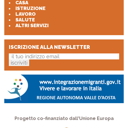
CASA
ISTRUZIONE
LAVORO
SALUTE
ALTRI SERVIZI
ISCRIZIONE ALLA NEWSLETTER
Progetto co-finanziato dall'Unione Europa