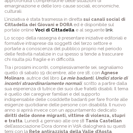
approfondita comprensione delle situazioni di
emarginazione e delle loro cause sociali, economiche,
culturali.
L’iniziativa è stata trasmessa in diretta
sui canali social di
Cittadella dei Giovani e DORA
ed è disponibile sul
portale online
Voci di Cittadella
e al seguente
link
.
Lo scopo della rassegna è presentare iniziative editoriali e
formative intraprese da soggetti del terzo settore e
portarle a conoscenza del pubblico proprio nel periodo
delle festività natalizie in cui spesso si tende a trascurare
chi risulta più fragile e in difficoltà.
Tra i prossimi incontri, complessivamente sei, segnaliamo
quello di sabato 19 dicembre, alle ore 18, con
Agnese
Molinaro
, autrice del libro
Le mie badanti. Undici storie di
incontri straordinariamente normali
, scritto a partire dalla
sua esperienza di tutrice dei suoi due fratelli disabili. Il tema
è quello dei caregiver familiari e del supporto
indispensabile delle cosiddette badanti per fare fronte alle
esigenze quotidiane delle persone con disabilità. Il nuovo
anno si aprirà invece con un appuntamento dedicato
diritti delle donne migranti, vittime di violenza, stupri
e tratta
. Lunedì 4 gennaio alle ore 18
Tania Castellan
dell’associazione Dora donne in VdA dialogherà su questi
temi con la
Rete antirazzista della Valle d’Aosta
.