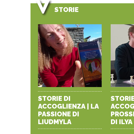
STORIE
STORIE DI
STORIE
ACCOGLIENZA | LA
ACCOGL
PASSIONE DI
PROSS
LIUDMYLA
DI ILYA