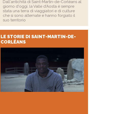
Dall'antichità di Saint-Martin-de-Corléans al
giorno d'oggi, la Valle d'Aosta è sempre
stata una terra di viaggiatori e di culture
che si sono alternate e hanno forgiato il
suo territorio
LE STORIE
DI SAINT-MARTIN-DE-
CORLÉANS