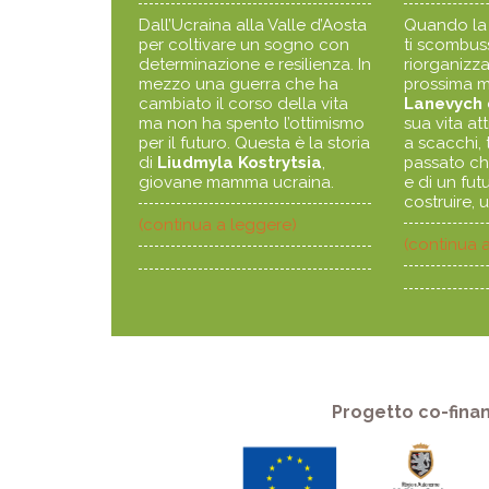
Dall’Ucraina alla Valle d’Aosta
Quando la 
per coltivare un sogno con
ti scombuss
determinazione e resilienza. In
riorganizza
mezzo una guerra che ha
prossima 
cambiato il corso della vita
Lanevych
ma non ha spento l’ottimismo
sua vita at
per il futuro. Questa è la storia
a scacchi, t
di
Liudmyla Kostrytsia
,
passato ch
giovane mamma ucraina.
e di un fut
costruire, 
(continua a leggere)
(continua 
Progetto co-finan