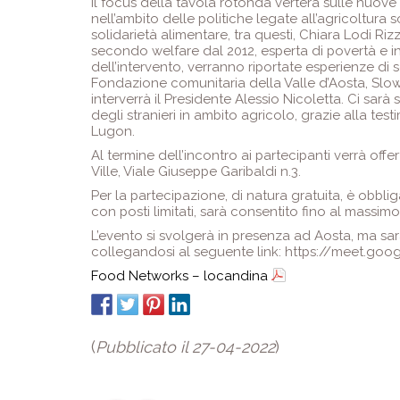
Il focus della tavola rotonda verterà sulle nuove
nell’ambito delle politiche legate all’agricoltura s
solidarietà alimentare, tra questi, Chiara Lodi Rizz
secondo welfare dal 2012, esperta di povertà e i
dell’intervento, verranno riportate esperienze di s
Fondazione comunitaria della Valle d’Aosta, Slow 
interverrà il Presidente Alessio Nicoletta. Ci sarà
degli stranieri in ambito agricolo, grazie alla t
Lugon.
Al termine dell’incontro ai partecipanti verrà offe
Ville, Viale Giuseppe Garibaldi n.3.
Per la partecipazione, di natura gratuita, è obblig
con posti limitati, sarà consentito fino al massim
L’evento si svolgerà in presenza ad Aosta, ma sar
collegandosi al seguente link: https://meet.go
Food Networks – locandina
(
Pubblicato il 27-04-2022
)