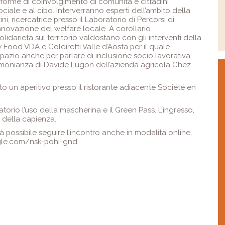
 forme di coinvolgimento di comunità e cittadini
ociale e al cibo. Interverranno esperti dell’ambito della
ini, ricercatrice presso il Laboratorio di Percorsi di
nnovazione del welfare locale. A corollario
olidarietà sul territorio valdostano con gli interventi della
Food VDA e Coldiretti Valle d’Aosta per il quale
 spazio anche per parlare di inclusione socio lavorativa
estimonianza di Davide Lugon dell’azienda agricola Chez
rto un aperitivo presso il ristorante adiacente Société en
atorio l’uso della mascherina e il Green Pass. L’ingresso,
o della capienza.
à possibile seguire l’incontro anche in modalità online,
ogle.com/nsk-pohi-gnd