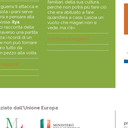
familiari, della sua cultura,
guerra ti attacca e
perché non potrà più fare ciò
ola i piani serve
che era abituato a fare
rsi e pensare alla
quand’era a casa. Lascia un
mossa.
Ilya
vuoto che magari non si
ci racconta della
vede, ma c’è».
traverso una partita
ra i ricordi di un
(continua a leggere)
e non può tornare
uro tutto da
un pezzo alla volta.
a leggere)
ziato dall'Unione Europa
p