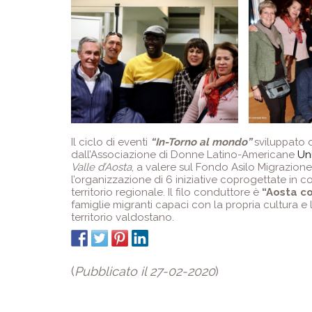
Il ciclo di eventi
“In-Torno al mondo”
sviluppato 
dall’Associazione di Donne Latino-Americane
Un
Valle d’Aosta
, a valere sul Fondo Asilo Migrazion
l’organizzazione di 6 iniziative coprogettate in c
territorio regionale. Il filo conduttore è
“Aosta c
famiglie migranti capaci con la propria cultura e la 
territorio valdostano.
(
Pubblicato il 27-02-2020
)