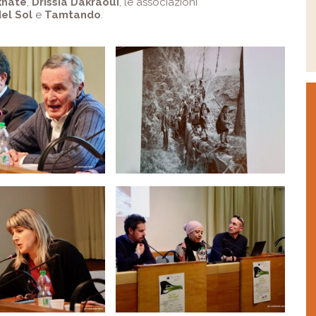
khaté
,
Drissia Dakraoui
, le associazioni
del Sol
e
Tamtando
.