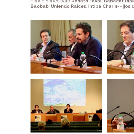
Hanno partecipato
Renato Faval
,
Babacar Dia
Baobab
,
Uniendo Raices
,
Intipa Churin-Hijos 